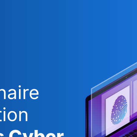
naire
tion
s Cyber