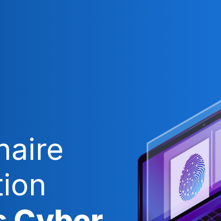
naire
tion
s Cyber