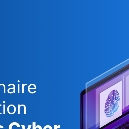
naire
tion
s Cyber