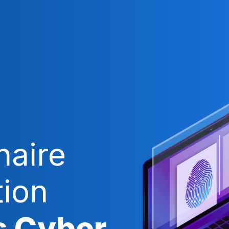
naire
tion
s Cyber