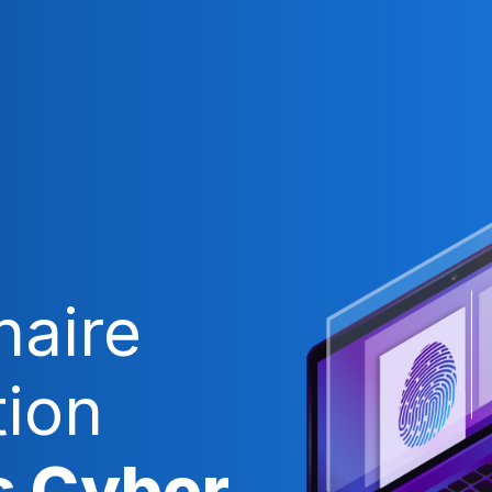
naire
tion
s Cyber