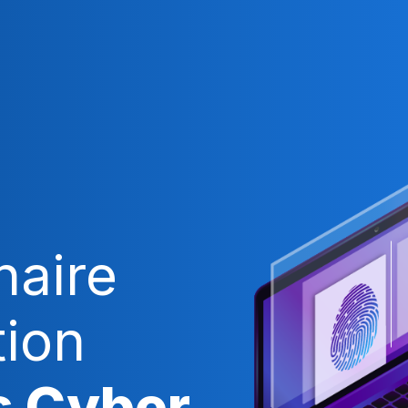
naire
tion
s Cyber