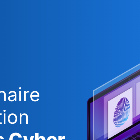
naire
tion
s Cyber