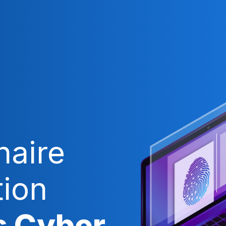
naire
tion
s Cyber