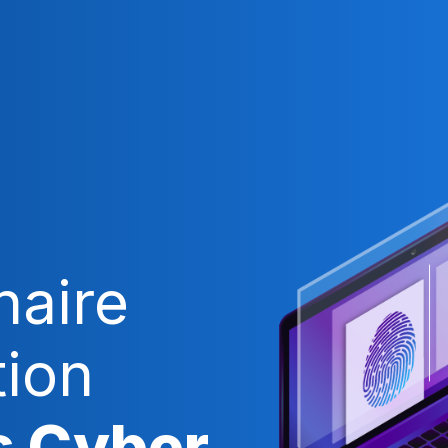
naire
tion
s Cyber